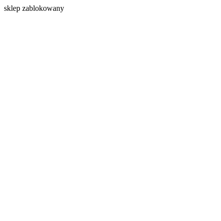
s
klep zablokowany