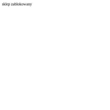
s
klep zablokowany